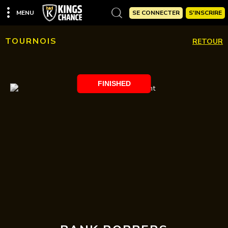
SE CONNECTER
S'INSCRIRE
MENU
ACCUEIL
TOURNOIS
RETOUR
JEUX
FINISHED
PROMOTIONS
TOURNOIS
PROGRAMME VIP
BANQUE
FAQ